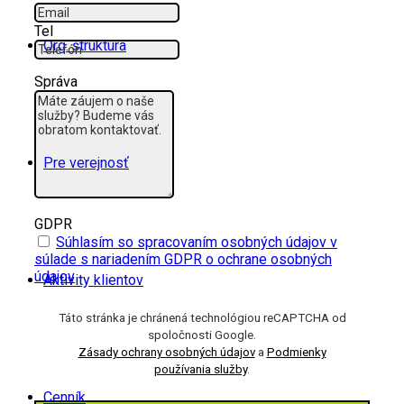
Tel
Org. štruktúra
Správa
Pre verejnosť
GDPR
Súhlasím so spracovaním osobných údajov v
súlade s nariadením GDPR o ochrane osobných
údajov
Aktivity klientov
Táto stránka je chránená technológiou reCAPTCHA od
spoločnosti Google.
Zásady ochrany osobných údajov
a
Podmienky
používania služby
.
Cenník