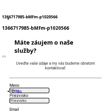
1366717985-bMFm-p1020566
1366717985-bMFm-p1020566
Máte záujem o naše
služby?
Uveďte vaše údaje a my vás budeme obratom
kontaktovať.
Meno
O nás
Priezvisko
Email