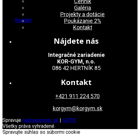
Cenník
Galéria
Projekty a dotácie
Kontakt
Poukázanie 2%
Kontakt
Nájdete nás
Integračné zariadenie
KOR-GYM, n.o.
086 42 HERTNÍK 85
Kontakt
+421 911 224 570
korgym@korgym.sk
Spravuje
netovapomoc.sk
|
GDPR
Všetky práva vyhradené.
Spravujte súhlas so súbormi cookie