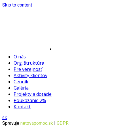
Skip to content
O nás
Org. štruktúra
Pre verejnosť
Aktivity klientov
Cenník
Galéria
Projekty a dotácie
Poukázanie 2%
Kontakt
sk
Spravuje
netovapomoc.sk
|
GDPR