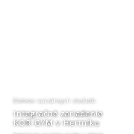
Domov sociálnych služieb
Integračné zariadenie
KOR-GYM v Hertníku